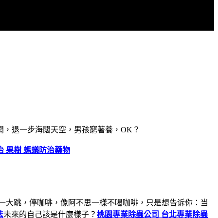
闆，退一步海闊天空，男孩窮著養，OK？
治 果樹 螞蟻防治藥物
一大跳，停咖啡，像阿不思一樣不喝咖啡，只是想告诉你：当
法
未來的自己該是什麼樣子？
桃園專業除蟲公司 台北專業除蟲