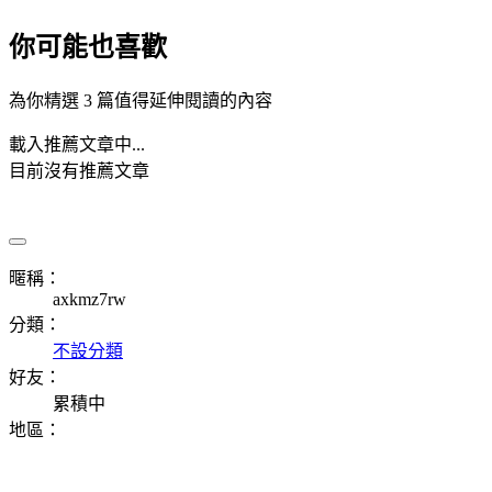
你可能也喜歡
為你精選 3 篇值得延伸閱讀的內容
載入推薦文章中...
目前沒有推薦文章
暱稱：
axkmz7rw
分類：
不設分類
好友：
累積中
地區：