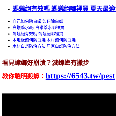
螞蟻絕有效嗎 螞蟻絕哪裡買 夏天最
自己如何除白蟻 如何除白蟻
白蟻藥水diy 白蟻藥水哪裡買
螞蟻絕有效嗎 螞蟻絕哪裡買
木地板如何防白蟻 木材如何防白蟻
木材白蟻防治方法 居家白蟻防治方法
看見蟑螂好崩潰？滅蟑螂有撇步
https://6543.tw/pest
教你聰明殺蟑
：