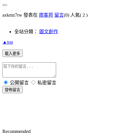
axkmz7rw 發表在
痞客邦
留言
(0)
人氣(
2
)
全站分類：
圖文創作
▲top
載入更多
公開留言
私密留言
發佈留言
Recommended