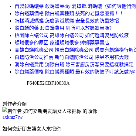
自製殺螞蟻藥 殺螞蟻藥diy 消蟑螂.消螞蟻〈如何讓他們
除白蟻藥價格 除白蟻藥種類 該死的老鼠怎麼抓！！
怎樣消滅螞蟻 怎麼消滅螞蟻 安全長效的防蟲妙招
殺白蟻的藥 殺白蟻費用 廁所可以放蟑螂藥嗎?
桃園除白蟻公司 高雄除白蟻公司 如何選購嬰兒防蚊液
螞蟻很多的原因 家裡螞蟻很多 蟑螂藥專賣店
高雄白蟻除蟲公司 推薦白蟻除蟲公司 房間有螞蟻橫行解
白蟻防治公司推薦 新竹白蟻防治公司 除蟲不用花大錢
消除白蟻費用 消除白蟻 除三害廚房清潔只要這樣就搞定
除白蟻藥價格 除白蟻藥種類 最有效的防蚊子叮該怎做?@
F640E52CBF10030A
創作者介紹
axkmz7rw
如何交新朋友讓女人來把你