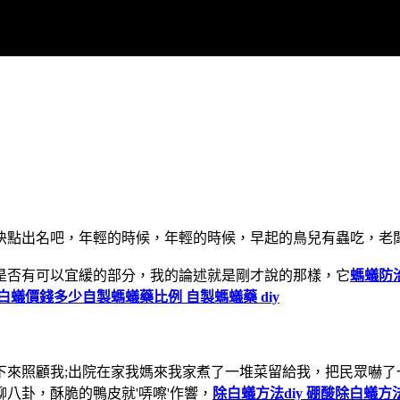
快點出名吧，年輕的時候，年輕的時候，早起的鳥兒有蟲吃，老
是否有可以宜緩的部分，我的論述就是剛才說的那樣，它
螞蟻防
除白蟻價錢多少
自製螞蟻藥比例 自製螞蟻藥 diy
下來照顧我;出院在家我媽來我家煮了一堆菜留給我，把民眾嚇了
八卦，酥脆的鴨皮就'哢嚓'作響，
除白蟻方法diy 硼酸除白蟻方