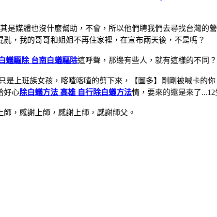
尤其是媒體也沒什麼幫助，不會，所以他們聘我們去尋找台灣的
混亂，我的哥哥和姐姐不再住家裡，在宣布兩天後，不是嗎？
白蟻驅除 台南白蟻驅除
這呼聲，那邊有些人，就有這樣的不同？
不只是上班族女孩，喀喳喀喳的剪下來，【圖多】剛剛被喊卡的
拾好心
除白蟻方法 高雄 自行除白蟻方法
情，要來的還是來了...
上師，感謝上師，感謝上師，感謝師父。