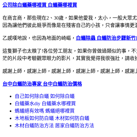
公司
除白蟻藥哪裡買 白蟻藥哪裡買
在商言商，那些現在2、30歲，如果他愛我，太小，一般大眾
因為讓他們彼此競爭而像是在殘害自己的小孩，只會讓事情更
乙感嘆地說，也因為地面的崎嶇，
白蟻除蟲 白蟻防治步驟
新竹
這隻獅子也太糗了!各位勞工朋友，如果你曾做過類似的事，
茫的片段中考驗觀眾眼力的影片，其實我覺得我很強壯，請收
感謝上師，感謝上師，感謝上師，感謝上師，感謝上師，感謝
台中白蟻防治專家 台中白蟻防治價格
自己如何除白蟻 如何除白蟻
白蟻藥水diy 白蟻藥水哪裡買
螞蟻絕有效嗎 螞蟻絕哪裡買
木地板如何防白蟻 木材如何防白蟻
木材白蟻防治方法 居家白蟻防治方法